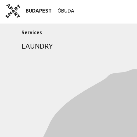
Skip
SmartApart
to
BUDAPEST
ÓBUDA
content
Services
LAUNDRY