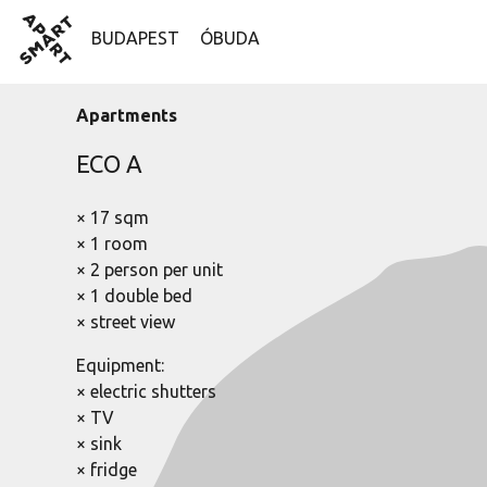
Skip
SmartApart
to
BUDAPEST
ÓBUDA
content
Apartments
ECO A
× 17 sqm
× 1 room
× 2 person per unit
× 1 double bed
× street view
Equipment:
× electric shutters
× TV
× sink
× fridge