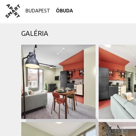
Skip
SmartApart
to
BUDAPEST
ÓBUDA
content
GALÉRIA