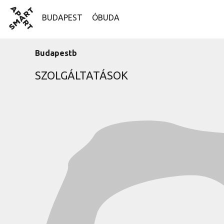
Skip
SmartApart
to
BUDAPEST
ÓBUDA
content
Budapestb
SZOLGÁLTATÁSOK