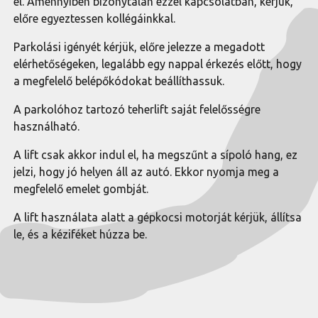
el. Amennyiben bizonytalan ezzel kapcsolatban, kérjük,
előre egyeztessen kollégáinkkal.
Parkolási igényét kérjük, előre jelezze a megadott
elérhetőségeken, legalább egy nappal érkezés előtt, hogy
a megfelelő belépőkódokat beállíthassuk.
A parkolóhoz tartozó teherlift saját felelősségre
használható.
A lift csak akkor indul el, ha megszűnt a sípoló hang, ez
jelzi, hogy jó helyen áll az autó. Ekkor nyomja meg a
megfelelő emelet gombját.
A lift használata alatt a gépkocsi motorját kérjük, állítsa
le, és a kéziféket húzza be.