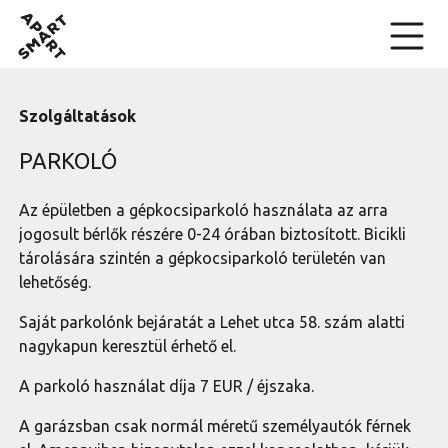
Skip
SmartApart
to
content
Szolgáltatások
PARKOLÓ
Az épületben a gépkocsiparkoló használata az arra
jogosult bérlők részére 0-24 órában biztosított. Bicikli
tárolására szintén a gépkocsiparkoló területén van
lehetőség.
Saját parkolónk bejáratát a Lehet utca 58. szám alatti
nagykapun keresztül érhető el.
A parkoló használat díja 7 EUR / éjszaka.
A garázsban csak normál méretű személyautók férnek